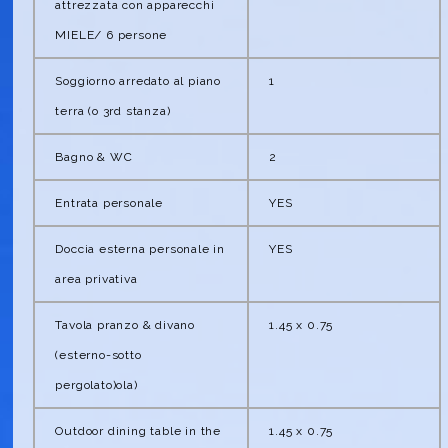
attrezzata con apparecchi
MIELE/ 6 persone
Soggiorno arredato al piano
1
terra (o 3rd stanza)
Bagno & WC
2
Entrata personale
YES
Doccia esterna personale in
YES
area privativa
Tavola pranzo & divano
1.45 x 0.75
(esterno-sotto
pergolato)ola)
Outdoor dining table in the
1.45 x 0.75