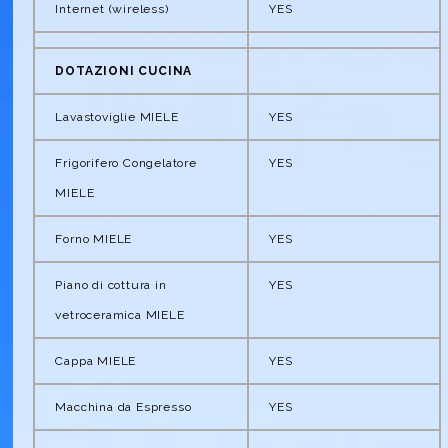
Internet (wireless)
YES
DOTAZIONI CUCINA
Lavastoviglie MIELE
YES
Frigorifero Congelatore
YES
MIELE
Forno MIELE
YES
Piano di cottura in
YES
vetroceramica MIELE
Cappa MIELE
YES
Macchina da Espresso
YES