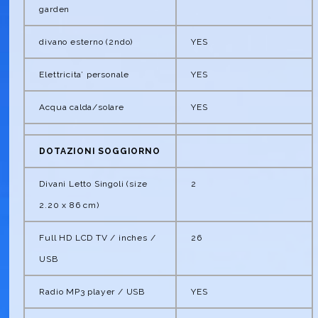
garden
divano esterno (2ndo)
YES
Elettricita’ personale
YES
Acqua calda/solare
YES
DOTAZIONI SOGGIORNO
Divani Letto Singoli (size
2
2.20 x 86 cm)
Full HD LCD TV / inches /
26
USB
Radio MP3 player / USB
YES