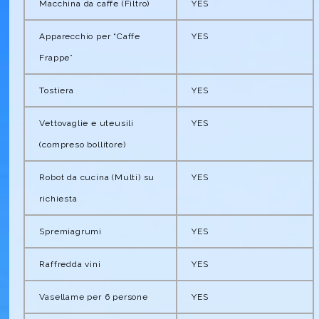
Macchina da caffe (Filtro)
YES
Apparecchio per “Caffe
YES
Frappe”
Tostiera
YES
Vettovaglie e uteusili
YES
(compreso bollitore)
Robot da cucina (Multi) su
YES
richiesta
Spremiagrumi
YES
Raffredda vini
YES
Vasellame per 6 persone
YES