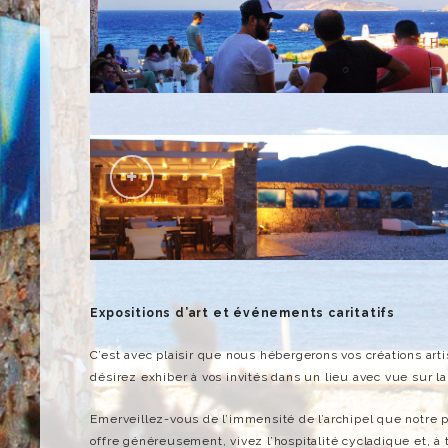
Expositions d’art et événements caritatifs
C’est avec plaisir que nous hébergerons vos créations art
désirez exhiber à vos invités dans un lieu avec vue sur l
Emerveillez-vous de l’immensité de l’archipel que notre 
offre généreusement, vivez l’hospitalité cycladique et, à 