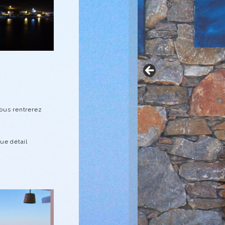
vous rentrerez
ue détail