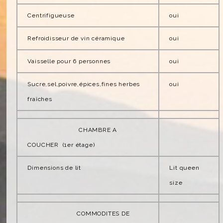
Centrifigueuse
oui
Refroidisseur de vin céramique
oui
Vaisselle pour 6 personnes
oui
Sucre,sel,poivre,épices,fines herbes
oui
fraîches
CHAMBRE A
COUCHER (1er étage)
Dimensions de lit
Lit queen
size
COMMODITES DE